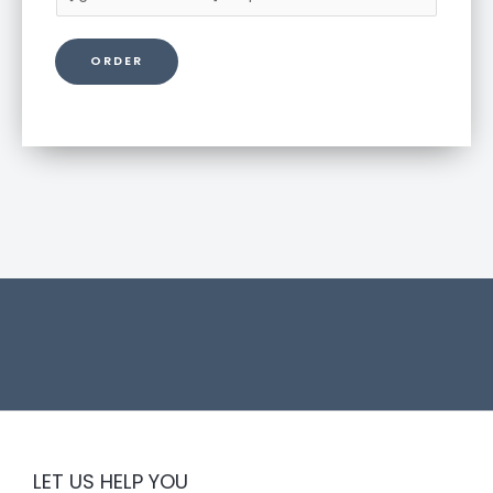
r
o
ORDER
d
u
c
t
l
i
n
k
LET US HELP YOU